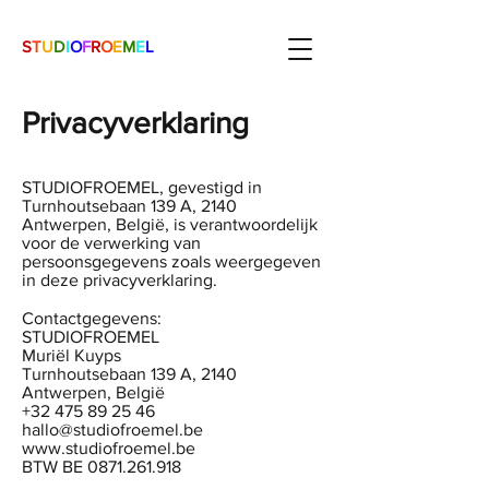
S
T
U
D
I
O
F
R
O
E
M
E
L
Privacyverklaring
STUDIOFROEMEL, gevestigd in
Turnhoutsebaan 139 A, 2140
Antwerpen, België, is verantwoordelijk
voor de verwerking van
persoonsgegevens zoals weergegeven
in deze privacyverklaring.
Contactgegevens:
STUDIOFROEMEL
Muriël Kuyps
Turnhoutsebaan 139 A,
2140
Antwerpen
, België
+32 475 89 25 46
hallo@studiofroemel.be
www.studiofroemel.be
BTW BE 0871.261.918