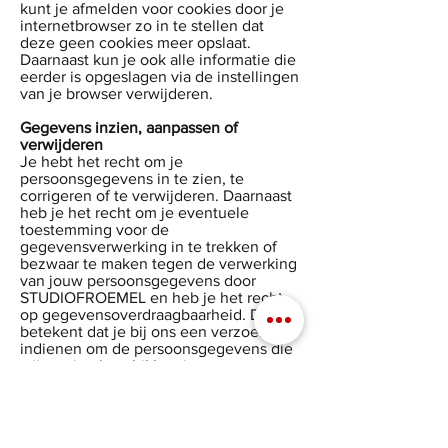
kunt je afmelden voor cookies door je
internetbrowser zo in te stellen dat
deze geen cookies meer opslaat.
Daarnaast kun je ook alle informatie die
eerder is opgeslagen via de instellingen
van je browser verwijderen.
Gegevens inzien, aanpassen of
verwijderen
Je hebt het recht om je
persoonsgegevens in te zien, te
corrigeren of te verwijderen. Daarnaast
heb je het recht om je eventuele
toestemming voor de
gegevensverwerking in te trekken of
bezwaar te maken tegen de verwerking
van jouw persoonsgegevens door
STUDIOFROEMEL en heb je het recht
op gegevensoverdraagbaarheid. Dat
betekent dat je bij ons een verzoek kan
indienen om de persoonsgegevens die
wij van jou beschikken in een
computerbestand naar jou of een ander,
door jou genoemde organisatie, te
sturen.