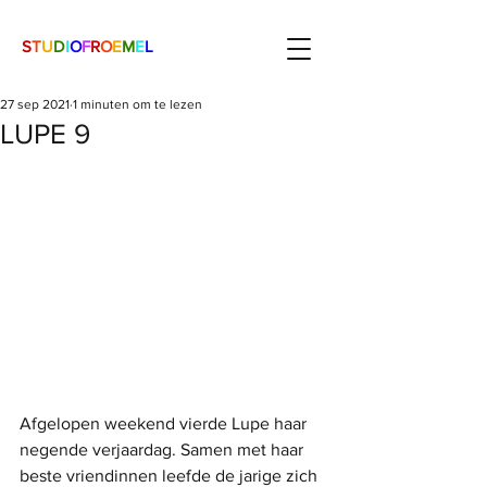
S
T
U
D
I
O
F
R
O
E
M
E
L
27 sep 2021
1 minuten om te lezen
LUPE 9
Afgelopen weekend vierde Lupe haar 
negende verjaardag. Samen met haar 
beste vriendinnen leefde de jarige zich 