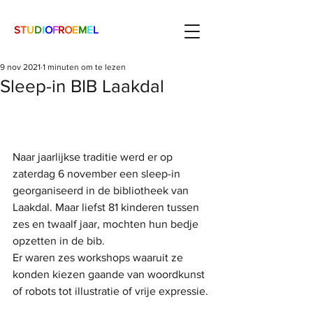
S
T
U
D
I
O
F
R
O
E
M
E
L
9 nov 2021
1 minuten om te lezen
Sleep-in BIB Laakdal
Naar jaarlijkse traditie werd er op 
zaterdag 6 november een sleep-in 
georganiseerd in de bibliotheek van 
Laakdal. Maar liefst 81 kinderen tussen 
zes en twaalf jaar, mochten hun bedje 
opzetten in de bib. 
Er waren zes workshops waaruit ze 
konden kiezen gaande van woordkunst 
of robots tot illustratie of vrije expressie.